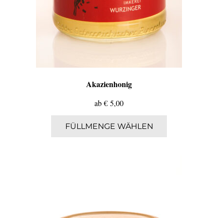
Akazienhonig
ab
€
5,00
Dieses
FÜLLMENGE WÄHLEN
Produkt
weist
mehrere
Varianten
auf.
Die
Optionen