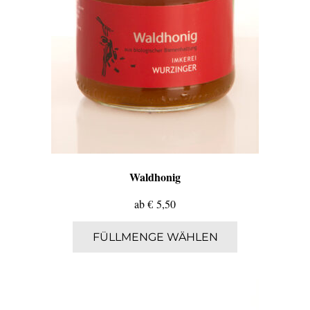
Waldhonig
ab
€
5,50
Dieses
FÜLLMENGE WÄHLEN
Produkt
weist
mehrere
Varianten