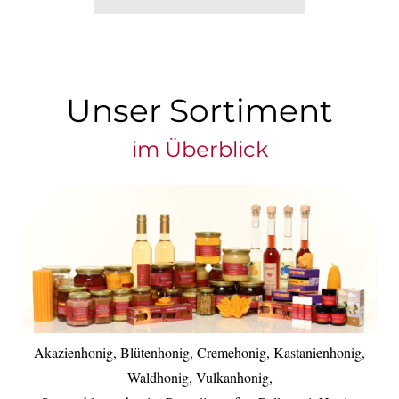
Produkt
weist
mehrere
Varianten
Unser Sortiment
auf.
Die
im Überblick
Optionen
können
auf
der
Produktseite
gewählt
werden
Akazienhonig, Blütenhonig, Cremehonig, Kastanienhonig,
Waldhonig, Vulkanhonig,