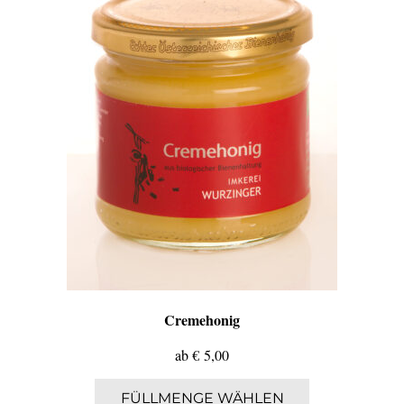
können
auf
der
Produktseite
gewählt
werden
Cremehonig
ab
€
5,00
Dieses
FÜLLMENGE WÄHLEN