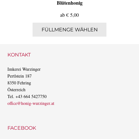
Blütenhonig
ab
€
5,00
Dieses
FÜLLMENGE WÄHLEN
Produkt
weist
mehrere
KONTAKT
Varianten
Imkerei Wurzinger
auf.
Pertlstein 187
Die
8350 Fehring
Optionen
Österreich
können
Tel. +43 664 5427750
office@honig-wurzinger.at
auf
der
Produktseite
FACEBOOK
gewählt