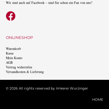
werden
Wir sind auch auf Facebook – sind Sie schon ein Fan von uns?
ONLINESHOP
Warenkorb
Kasse
Mein Konto
AGB
Vertrag widerrufen
Versandkosten & Lieferung
©
2026 All rights reserved by Imkerei Wurzinger
HOME