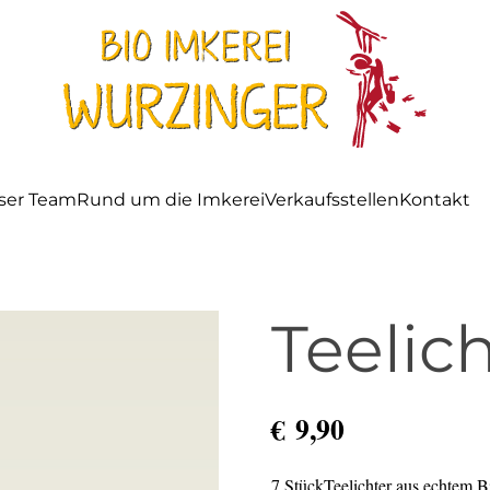
ser Team
Rund um die Imkerei
Verkaufsstellen
Kontakt
Teelic
€
9,90
7 StückTeelichter aus echtem 