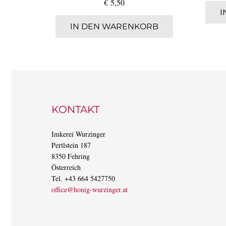
€
5,50
RB
I
IN DEN WARENKORB
KONTAKT
Imkerei Wurzinger
Pertlstein 187
8350 Fehring
Österreich
Tel. +43 664 5427750
office@honig-wurzinger.at