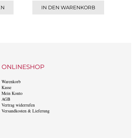
Dieses
EN
IN DEN WARENKORB
I
Produkt
weist
mehrere
Varianten
auf.
Die
Optionen
ONLINESHOP
können
Warenkorb
auf
Kasse
der
Mein Konto
AGB
Produktseite
Vertrag widerrufen
gewählt
Versandkosten & Lieferung
werden